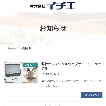
コ
ナ
ン
ビ
テ
ゲ
ン
ー
ツ
シ
へ
ョ
お知らせ
ス
ン
キ
に
ッ
移
プ
動
Home
お知らせ
弊社オフィシャルウェブサイトリニュー
お知らせ
アル
2021年7月14日
弊社のオフィシャルウェブサイトがリニューア
ルしました。
続きを読む